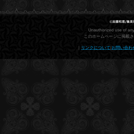
2012.07.27
「青の祓魔師」カラコレがついに発売決定！
2012.07.05
「LIVE ACT 青の祓魔師 ～魔神の落胤～」アニメイト限
定版Blu-ray/DVDの発売が決定！！
Unauthorized use of any 
このホームページに掲載さ
2012.06.04
【舞台】2012年9月26日(水)、Blu-ray&DVD発売決定！
｜
リンクについて
|
お問い合わ
2012.05.21
【舞台】公演終了致しました！ご声援ありがとうござい
ました！
2012.05.12
【舞台】プロモーションクリップ公開！
2012.05.11
【舞台】アフタートークイベント決定！
2012.05.11
【舞台】リピーターズチケット発売決定！
2012.05.10
【舞台】キャストリレーレポート第9弾更新！