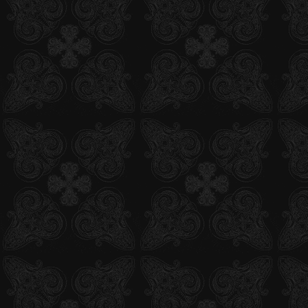
ト！
2011.12.05
新企画「みんなで作る青エクカルタ」募集スタート！
2011.11.23
モバイルサイト「第6回祓魔師候補生認定試験」スター
ト！
2011.11.15
Blu-ray&DVD情報更新
2011.11.13
BD&DVD第7巻、イベントDVDジャケットイラスト公開
2011.11.11
関連グッズ追加更新！
2011.11.04
公式モバイル連続プレゼントキャンペーン第3弾開始
2011.11.01
関連グッズ追加更新！
2011.11.01
「Half Age Characters 青の祓魔師第2弾」発売決定