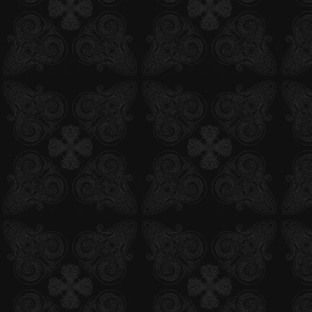
2012.04.13
「LIVE ACT 青の祓魔師 ～魔神の落胤～」制作発表会ニ
コ生中継決定！
2012.03.31
劇場版メインスタッフ公開！
2012.03.31
劇場版「青の祓魔師」最新ビジュアル公開！
2012.03.27
イラコン"祓魔塾画廊"三賢者(グリゴリ)賞発表！
2012.03.22
モバイルサイト「第10回祓魔師候補生認定試験」スタ
ト！
2012.03.10
舞台「青の祓魔師」、あにめたすチケット先行販売開
始！
2012.03.02
舞台版のビジュアル＆チケット情報公開！
2012.02.25