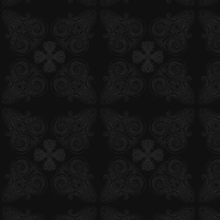
関連グッズ追加更新！
2012.01.11
BD＆DVD第8巻＆第9巻ジャケットイラスト公開
2011.12.21
「青の祓魔師」劇場版ティザームービー公開
2011.12.14
モバイルサイト「第7回祓魔師候補生認定試験」スター
ト！
2011.12.14
「GyaO!」にて、「青の祓魔師」の一挙配信がスタート
2011.12.13
関連グッズ追加更新！
2011.12.12
「ジャンプフェスタ2012」特典情報！
2011.12.12
一番くじ＆プライズ景品が登場！
2011.12.07
携帯サイト「第6回祓魔師候補生認定試験」追試スター