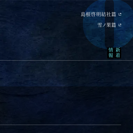
島根啓明結社篇
雪ノ果篇
報
新
着
情