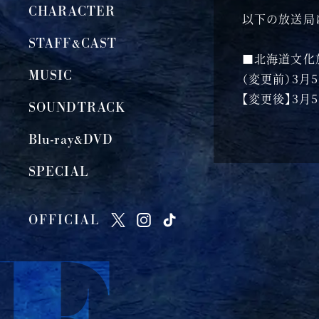
CHARACTER
以下の放送局
STAFF&CAST
■北海道文化
MUSIC
（変更前）3月5
【変更後】3月5
SOUNDTRACK
Blu-ray&DVD
SPECIAL
OFFICIAL
O
O
O
F
F
F
F
F
F
I
I
I
C
C
C