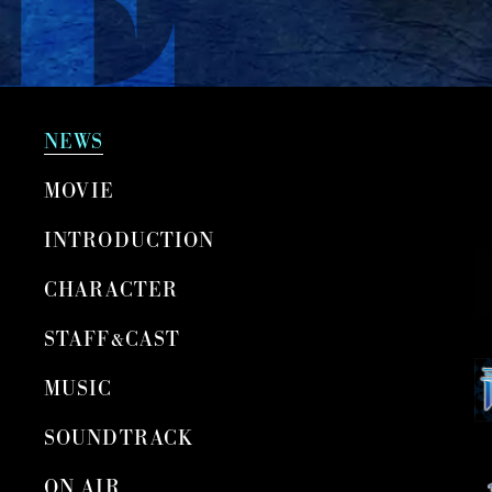
I
I
I
A
A
A
L
L
L
X
I
T
N
I
NEWS
S
K
MOVIE
T
T
A
O
INTRODUCTION
G
K
CHARACTER
R
A
STAFF&CAST
M
MUSIC
SOUNDTRACK
ON AIR