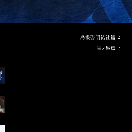
島根啓明結社篇
雪ノ果篇