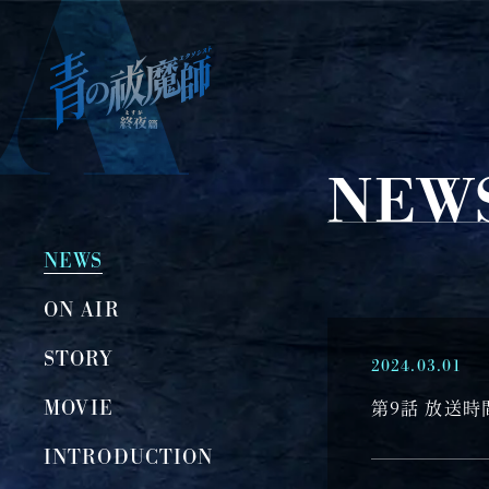
青
の
祓
魔
NEW
師
終
夜
NEWS
篇
ON AIR
STORY
2024.03.01
MOVIE
第9話 放送
INTRODUCTION