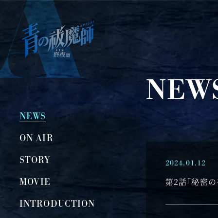
青
の
祓
魔
NEW
師
終
夜
NEWS
篇
ON AIR
STORY
2024.01.12
MOVIE
第2話「秘密
INTRODUCTION