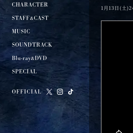
CHARACTER
1月13日(土
STAFF&CAST
MUSIC
SOUNDTRACK
Blu-ray&DVD
SPECIAL
OFFICIAL
O
O
O
F
F
F
F
F
F
I
I
I
C
C
C