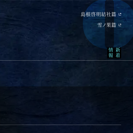
島根啓明結社篇
雪ノ果篇
報
新
着
情