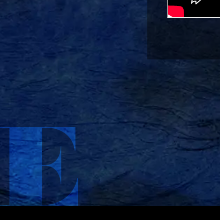
I
I
I
A
A
A
L
L
L
X
I
T
N
I
S
K
T
T
A
O
G
K
R
A
M