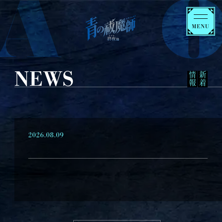
青
青
の
の
祓
祓
魔
魔
師
師
NEWS
報
新
着
情
終
終
夜
夜
NEWS
篇
篇
ON AIR
2026.08.09
STORY
MOVIE