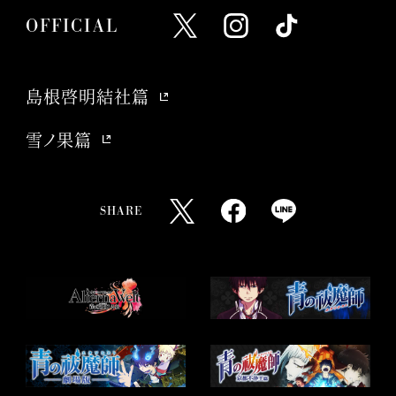
OFFICIAL
OFFICIAL
O
O
O
O
O
O
F
F
F
F
F
F
F
F
F
F
F
F
島根啓明結社篇
I
I
I
島根啓明結社篇
I
I
I
C
C
C
雪ノ果篇
C
C
C
I
I
I
雪ノ果篇
I
I
I
A
A
A
A
A
A
L
L
L
L
L
L
SHARE
X
I
T
T
F
L
X
I
T
N
I
w
a
I
N
I
S
K
i
c
N
S
K
T
T
t
e
E
T
T
A
O
t
b
s
A
O
G
K
e
o
h
G
K
R
r
o
a
R
A
s
k
r
A
M