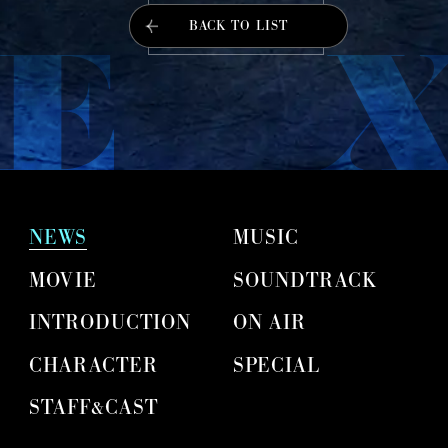
INTRODUCTION
BACK TO LIST
CHARACTER
STAFF&CAST
MUSIC
NEWS
MUSIC
SOUNDTRACK
MOVIE
SOUNDTRACK
INTRODUCTION
ON AIR
Blu-ray&DVD
CHARACTER
SPECIAL
SPECIAL
STAFF&CAST