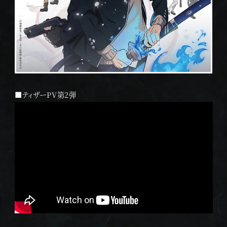
■ティザーPV第2弾